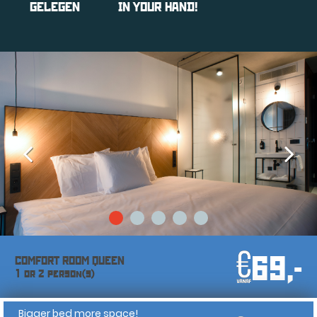
GELEGEN
IN YOUR HAND!
69,-
COMFORT ROOM QUEEN
1 or 2 person(s)
Bigger bed more space!