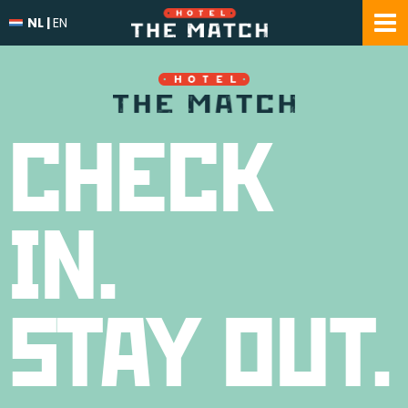
NL
|
EN
CHECK
IN.
STAY OUT.