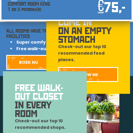
75,-
COMFORT ROOM KING
1 or 2 person(s)
DON'T DARE TO
COME IN
ON AN EMPTY
ALL ROOMS HAVE THE FOLLOWING
FACILITIES
STOMACH
Super comfy bed
Check-out our top 10
Free walk-out closet
recommended food
places.
BOEK NU
MORE INFO
SHOW ME
FREE WALK-
OUT CLOSET
IN EVERY
ROOM
Check-out our top 10
recommended shops.