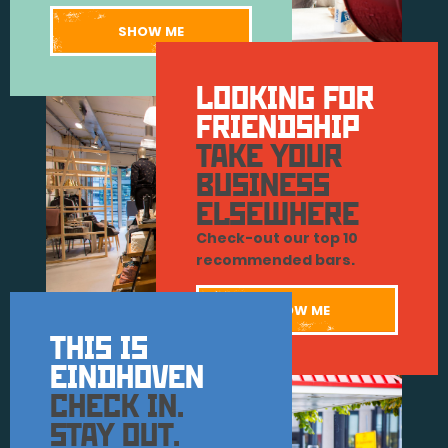
SHOW ME
LOOKING FOR
FRIENDSHIP
TAKE YOUR
BUSINESS
ELSEWHERE
Check-out our top 10
recommended bars.
SHOW ME
THIS IS
EINDHOVEN
CHECK IN.
STAY OUT.